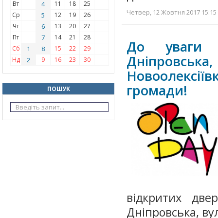
Вт
4
11
18
25
Четвер, 12 Жовтня 2017 15:15 
Ср
5
12
19
26
Чт
6
13
20
27
Пт
7
14
21
28
До уваги 
Сб
1
8
15
22
29
Дніпровська
Нд
2
9
16
23
30
Новоолексіїв
громади!
ПОШУК
відкритих две
Дніпровська, ву