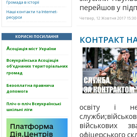
Громада в історії
перейшов у підп
Наші контакти та Internet-
ресурси
Четвер, 12 Жовтня 2017 15:30 
КОРИСНІ ПОСИЛАННЯ
КОНТРАКТ Н
А
соціація міст України
Всеукраїнська Асоціація
об'єднаних територіальних
громад
Безоплатна правнича
допомога
Пліч-о-пліч Всеукраїнські
освіту і не
шкільні ліги
служби;військо
військових з
офіцерського ск