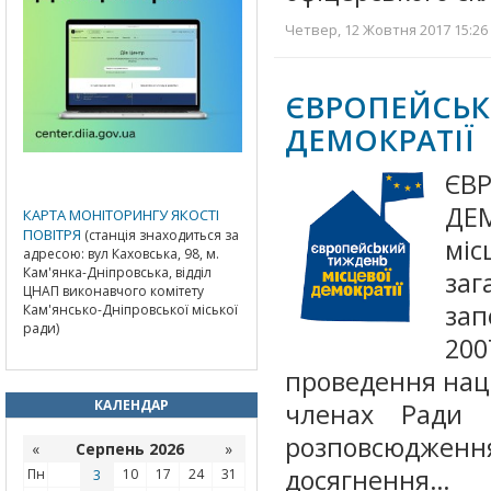
Четвер, 12 Жовтня 2017 15:26 
ЄВРОПЕЙС
ДЕМОКРАТІЇ
ЄВ
ДЕ
КАРТА МОНІТОРИНГУ ЯКОСТІ
ПОВІТРЯ
(станція знаходиться за
мі
адресою: вул Каховська, 98, м.
Кам'янка-Дніпровська, відділ
за
ЦНАП виконавчого комітету
за
Кам'янсько-Дніпровської міської
ради)
200
проведення націо
КАЛЕНДАР
членах Ради 
розповсюдже
«
Серпень 2026
»
досягнення…
Пн
3
10
17
24
31