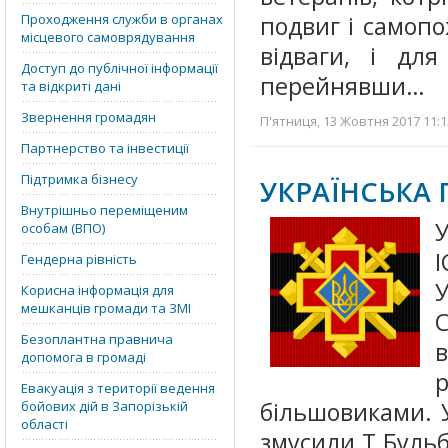
Проходження служби в органах
подвиг і самоп
місцевого самоврядування
відваги, і для
Доступ до публічної інформації
перейнявши…
та відкриті дані
Звернення громадян
П'ятниця, 13 Жовтня 2017 11:1
Партнерство та інвестиції
Підтримка бізнесу
УКРАЇНСЬКА 
Внутрішньо переміщеним
особам (ВПО)
Гендерна рівність
У
Корисна інформація для
мешканців громади та ЗМІ
С
Безоплантна правнича
допомога в громаді
р
Евакуація з території ведення
більшовиками. У
бойових дій в Запорізькій
області
змусили Т.Бульбу