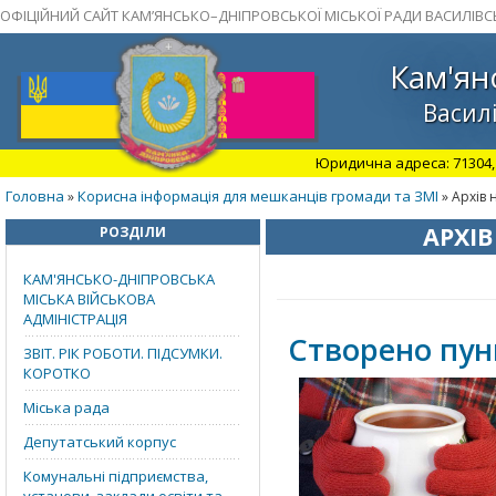
ОФІЦІЙНИЙ САЙТ КАМ’ЯНСЬКО–ДНІПРОВСЬКОЇ МІСЬКОЇ РАДИ ВАСИЛІВС
Кам'ян
Василі
Юридична адреса: 71304, З
Головна
Корисна інформація для мешканців громади та ЗМІ
»
» Архів 
АРХІВ
РОЗДІЛИ
КАМ'ЯНСЬКО-ДНІПРОВСЬКА
МІСЬКА ВІЙСЬКОВА
АДМІНІСТРАЦІЯ
Cтворено пунк
ЗВІТ. РІК РОБОТИ. ПІДСУМКИ.
КОРОТКО
Міська рада
Депутатський корпус
Комунальні підприємства,