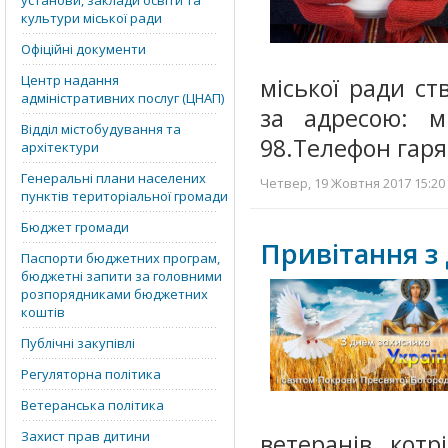
установи, заклади освіти та
культури міської ради
Офіційні документи
Центр надання
міської ради ст
адміністративних послуг (ЦНАП)
за адресою: м.
Відділ містобудування та
98.Телефон гаряч
архітектури
Генеральні плани населених
Четвер, 19 Жовтня 2017 15:20 
пунктів територіальної громади
Бюджет громади
Привітання з
Паспорти бюджетних програм,
бюджетні запити за головними
розпорядниками бюджетних
коштів
Публічні закупівлі
Регуляторна політика
Ветеранська політика
Захист прав дитини
ветеранів, кот