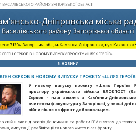
И ВАСИЛІВСЬКОГО РАЙОНУ ЗАПОРІЗЬКОЇ ОБЛАСТІ
ам'янсько-Дніпровська міська ра
Василівського району Запорізької області
а: 71304, Запорізька обл., м. Кам'янка-Дніпровська, вул. Каховська 98.
 ЄВГЕН СЄРКОВ В НОВОМУ ВИПУСКУ ПРОЄКТУ «ШЛЯХ ГЕРОЇВ»
5. НОВИНИ
ВГЕН СЄРКОВ В НОВОМУ ВИПУСКУ ПРОЄКТУ «ШЛЯХ ГЕРОЇВ
У новому випуску проєкту «Шлях Героїв» Ре
простору українського війська БЛОКПОСТ (За
Сєрков – наш земляк з Кам’янки-Дніпровсько
вчителем фізкультури у Запоріжжі, у перші дні
війни пішов на фронт добровольцем.
ро свій шлях від окопів Донеччини та роботи FPV-пілотом до тяжког
она, ампутації, реабілітації та нового життя після фронту.