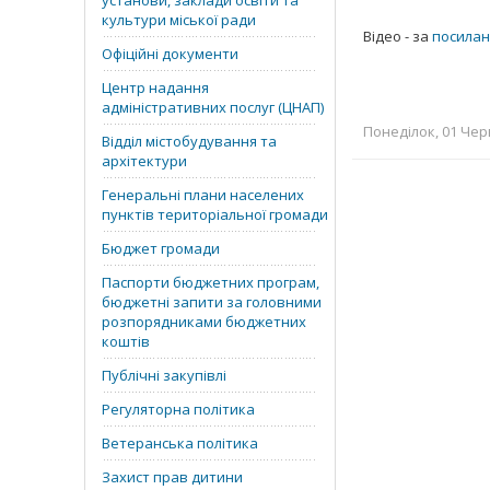
установи, заклади освіти та
культури міської ради
Відео - за
посила
Офіційні документи
Центр надання
адміністративних послуг (ЦНАП)
Понеділок, 01 Черв
Відділ містобудування та
архітектури
Генеральні плани населених
пунктів територіальної громади
Бюджет громади
Паспорти бюджетних програм,
бюджетні запити за головними
розпорядниками бюджетних
коштів
Публічні закупівлі
Регуляторна політика
Ветеранська політика
Захист прав дитини