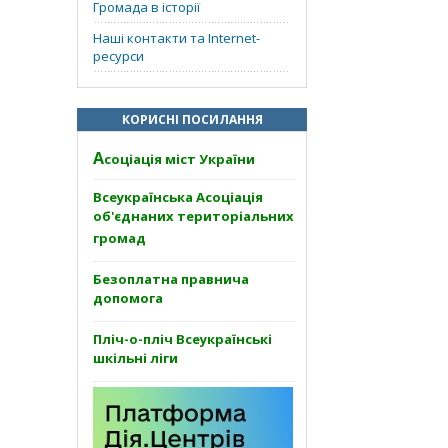
Громада в історії
Наші контакти та Internet-
ресурси
КОРИСНІ ПОСИЛАННЯ
А
соціація міст України
Всеукраїнська Асоціація
об'єднаних територіальних
громад
Безоплатна правнича
допомога
Пліч-о-пліч Всеукраїнські
шкільні ліги