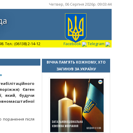
Четвер, 06 Серпня 2026р. 09:03:45
да
 Тел.: (06138) 2-14-12
Facebook
Telegram
ВІЧНА ПАМ’ЯТЬ КОЖНОМУ, ХТО
ЗАГИНУВ ЗА УКРАЇНУ
»
абілітаційного
поріжжя) Євген
ї, який, будучи
 повномасштабної
о поранення після