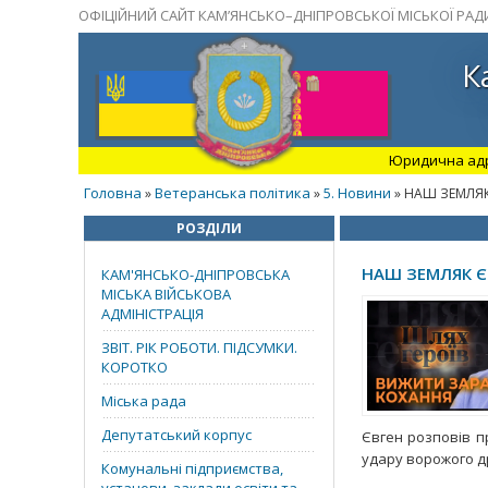
ОФІЦІЙНИЙ САЙТ КАМ’ЯНСЬКО–ДНІПРОВСЬКОЇ МІСЬКОЇ РАД
К
Юридична адрес
Головна
Ветеранська політика
5. Новини
»
»
» НАШ ЗЕМЛЯК
РОЗДІЛИ
НАШ ЗЕМЛЯК Є
КАМ'ЯНСЬКО-ДНІПРОВСЬКА
МІСЬКА ВІЙСЬКОВА
АДМІНІСТРАЦІЯ
ЗВІТ. РІК РОБОТИ. ПІДСУМКИ.
КОРОТКО
Міська рада
Депутатський корпус
Євген розповів п
удару ворожого др
Комунальні підприємства,