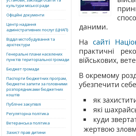
установи, заклади освіти та
культури міської ради
прин
Офіційні документи
спос
Центр надання
даними.
адміністративних послуг (ЦНАП)
Відділ містобудування та
На
сайті Націо
архітектури
практичні реко
Генеральні плани населених
військових, вете
пунктів територіальної громади
Бюджет громади
В окремому розд
Паспорти бюджетних програм,
убезпечити себе
бюджетні запити за головними
розпорядниками бюджетних
коштів
як захистити
Публічні закупівлі
які шахрайс
Регуляторна політика
куди зверта
Ветеранська політика
жертвою зловм
Захист прав дитини