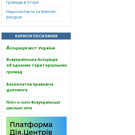
Громада в історії
Наші контакти та Internet-
ресурси
КОРИСНІ ПОСИЛАННЯ
А
соціація міст України
Всеукраїнська Асоціація
об'єднаних територіальних
громад
Безоплатна правнича
допомога
Пліч-о-пліч Всеукраїнські
шкільні ліги