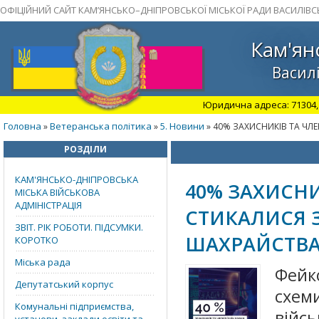
ОФІЦІЙНИЙ САЙТ КАМ’ЯНСЬКО–ДНІПРОВСЬКОЇ МІСЬКОЇ РАДИ ВАСИЛІВС
Кам'ян
Василі
Юридична адреса: 71304, З
Головна
Ветеранська політика
5. Новини
»
»
» 40% ЗАХИСНИКІВ ТА ЧЛ
РОЗДІЛИ
КАМ'ЯНСЬКО-ДНІПРОВСЬКА
40% ЗАХИСНИ
МІСЬКА ВІЙСЬКОВА
АДМІНІСТРАЦІЯ
СТИКАЛИСЯ 
ЗВІТ. РІК РОБОТИ. ПІДСУМКИ.
ШАХРАЙСТВ
КОРОТКО
Міська рада
Фейк
Депутатський корпус
схе
Комунальні підприємства,
війс