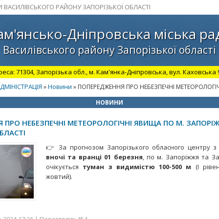
И ВАСИЛІВСЬКОГО РАЙОНУ ЗАПОРІЗЬКОЇ ОБЛАСТІ
ам'янсько-Дніпровська міська ра
Василівського району Запорізької області
а: 71304, Запорізька обл., м. Кам'янка-Дніпровська, вул. Каховська 98.
ДМІНІСТРАЦІЯ
Новини
»
» ПОПЕРЕДЖЕННЯ ПРО НЕБЕЗПЕЧНІ МЕТЕОРОЛОГІЧ
НОВИНИ
 ПРО НЕБЕЗПЕЧНІ МЕТЕОРОЛОГІЧНІ ЯВИЩА ПО М. ЗАПОРІ
БЛАСТІ
👉 За прогнозом Запорізького обласного центру з 
вночі та вранці 01 березня
, по м. Запоріжжя та За
очікується
туман з видимістю 100-500 м
(І ріве
жовтий).