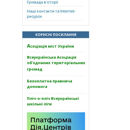
Громада в історії
Наші контакти та Internet-
ресурси
КОРИСНІ ПОСИЛАННЯ
А
соціація міст України
Всеукраїнська Асоціація
об'єднаних територіальних
громад
Безоплатна правнича
допомога
Пліч-о-пліч Всеукраїнські
шкільні ліги