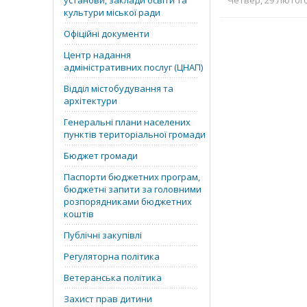
установи, заклади освіти та
Четвер, 29 Лютого 
культури міської ради
Офіційні документи
Центр надання
адміністративних послуг (ЦНАП)
Відділ містобудування та
архітектури
Генеральні плани населених
пунктів територіальної громади
Бюджет громади
Паспорти бюджетних програм,
бюджетні запити за головними
розпорядниками бюджетних
коштів
Публічні закупівлі
Регуляторна політика
Ветеранська політика
Захист прав дитини