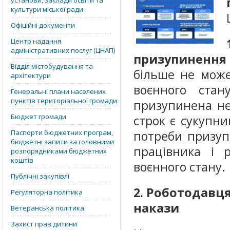
установи, заклади освіти та
культури міської ради
Офіційні документи
Центр надання
адміністративних послуг (ЦНАП)
призупиненн
Відділ містобудування та
більше не може
архітектури
воєнного стан
Генеральні плани населених
пунктів територіальної громади
призупинена не
Бюджет громади
строк є сукупни
Паспорти бюджетних програм,
потреби призуп
бюджетні запити за головними
працівника і 
розпорядниками бюджетних
коштів
воєнного стану.
Публічні закупівлі
2. Роботодавц
Регуляторна політика
накази
Ветеранська політика
Захист прав дитини