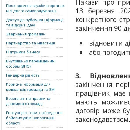
Накази про при
Проходження служби в органах
13 березня 20
місцевого самоврядування
конкретного стр
Доступ до публічної інформації
та відкриті дані
закінчення 90 д
Звернення громадян
відновити д
Партнерство та інвестиції
або погодит
Підтримка бізнесу
Внутрішньо переміщеним
особам (ВПО)
3. Відновле
Гендерна рівність
закінчення пер
Корисна інформація для
мешканців громади та ЗМІ
працівник має 
Безоплантна правнича
мають можливос
допомога в громаді
договір може б
Евакуація з території ведення
законодавством
бойових дій в Запорізькій
області