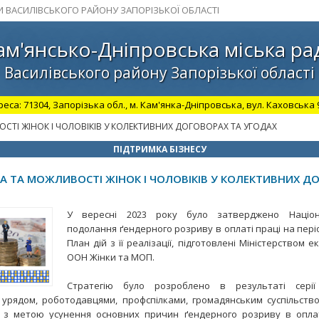
И ВАСИЛІВСЬКОГО РАЙОНУ ЗАПОРІЗЬКОЇ ОБЛАСТІ
ам'янсько-Дніпровська міська ра
Василівського району Запорізької області
а: 71304, Запорізька обл., м. Кам'янка-Дніпровська, вул. Каховська 98.
ОСТІ ЖІНОК І ЧОЛОВІКІВ У КОЛЕКТИВНИХ ДОГОВОРАХ ТА УГОДАХ
ПІДТРИМКА БІЗНЕСУ
ВА ТА МОЖЛИВОСТІ ЖІНОК І ЧОЛОВІКІВ У КОЛЕКТИВНИХ Д
У вересні 2023 року було затверджено Націон
подолання ґендерного розриву в оплаті праці на пері
План дій з її реалізації, підготовлені Міністерством е
ООН Жінки та МОП.
Стратегію було розроблено в результаті серії 
 урядом, роботодавцями, профспілками, громадянським суспільст
 з метою усунення основних причин ґендерного розриву в оплат