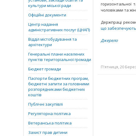
установи, заклади освіти та
горизонтальної т
культури міської ради
чоловіками та жін
Офіційні документи
Держпраці реком
Центр надання
що забезпечують р
адміністративних послуг (ЦНАП)
Відділ містобудування та
Джерело
архітектури
Генеральні плани населених
пунктів територіальної громади
П'ятниця, 20 Берез
Бюджет громади
Паспорти бюджетних програм,
бюджетні запити за головними
розпорядниками бюджетних
коштів
Публічні закупівлі
Регуляторна політика
Ветеранська політика
Захист прав дитини