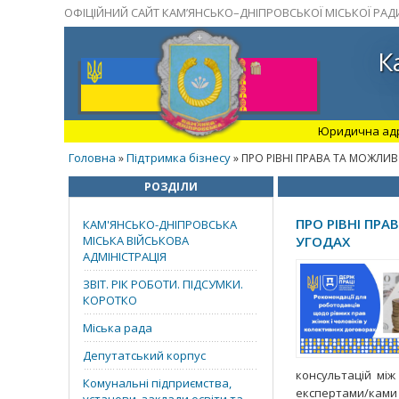
ОФІЦІЙНИЙ САЙТ КАМ’ЯНСЬКО–ДНІПРОВСЬКОЇ МІСЬКОЇ РАД
К
Юридична адрес
Головна
Підтримка бізнесу
»
» ПРО РІВНІ ПРАВА ТА МОЖЛИВ
РОЗДІЛИ
ПРО РІВНІ ПРА
КАМ'ЯНСЬКО-ДНІПРОВСЬКА
МІСЬКА ВІЙСЬКОВА
УГОДАХ
АДМІНІСТРАЦІЯ
ЗВІТ. РІК РОБОТИ. ПІДСУМКИ.
КОРОТКО
Міська рада
Депутатський корпус
консультацій між
Комунальні підприємства,
експертами/ками