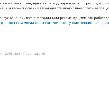
а вертикальної ґендерної сегрегації, нерівномірного розподілу до
ками, а також прогалин у законодавстві щодо рівної оплати за працю р
ендує ознайомитися з Методичними рекомендаціями для роботод
івні права та можливості жінок і чоловіків, у колективних договорах
ня 2026 13:53 | Переглядів: 85