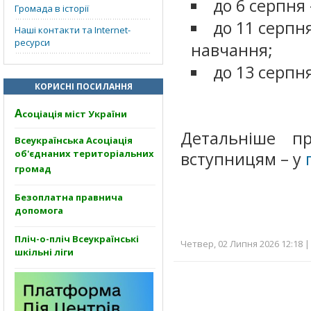
до 6 серпня
Громада в історії
до 11 серпня
Наші контакти та Internet-
ресурси
навчання;
до 13 серпн
КОРИСНІ ПОСИЛАННЯ
А
соціація міст України
Детальніше пр
Всеукраїнська Асоціація
об'єднаних територіальних
вступницям – у
громад
Безоплатна правнича
допомога
Пліч-о-пліч Всеукраїнські
Четвер, 02 Липня 2026 12:18 |
шкільні ліги