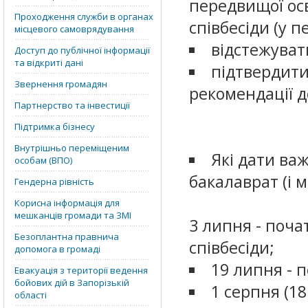
передвищої осв
Проходження служби в органах
співбесіди (у 
місцевого самоврядування
відстежуват
Доступ до публічної інформації
та відкриті дані
підтвердити
Звернення громадян
рекомендації д
Партнерство та інвестиції
Підтримка бізнесу
Внутрішньо переміщеним
Які дати ва
особам (ВПО)
бакалаврат (і 
Гендерна рівність
Корисна інформація для
мешканців громади та ЗМІ
3 липня - поча
Безоплантна правнича
співбесіди;
допомога в громаді
19 липня - 
Евакуація з території ведення
бойових дій в Запорізькій
1 серпня (1
області