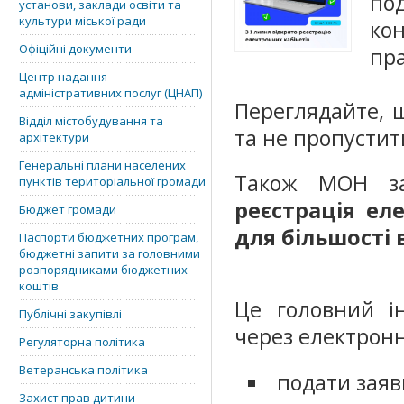
по
установи, заклади освіти та
культури міської ради
ко
Офіційні документи
пра
Центр надання
адміністративних послуг (ЦНАП)
Переглядайте, 
Відділ містобудування та
та не пропустит
архітектури
Генеральні плани населених
Також МОН з
пунктів територіальної громади
реєстрація ел
Бюджет громади
для більшості 
Паспорти бюджетних програм,
бюджетні запити за головними
розпорядниками бюджетних
коштів
Це головний ін
Публічні закупівлі
через електронн
Регуляторна політика
Ветеранська політика
подати заяви
Захист прав дитини