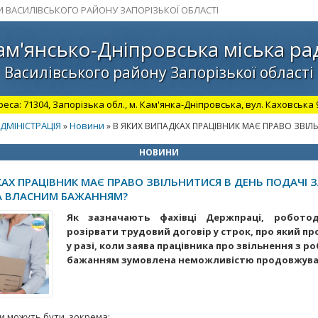
И ВАСИЛІВСЬКОГО РАЙОНУ ЗАПОРІЗЬКОЇ ОБЛАСТІ
ам'янсько-Дніпровська міська ра
Василівського району Запорізької області
а: 71304, Запорізька обл., м. Кам'янка-Дніпровська, вул. Каховська 98.
ДМІНІСТРАЦІЯ
Новини
»
» В ЯКИХ ВИПАДКАХ ПРАЦІВНИК МАЄ ПРАВО ЗВІЛ
НОВИНИ
КАХ ПРАЦІВНИК МАЄ ПРАВО ЗВІЛЬНИТИСЯ В ДЕНЬ ПОДАЧІ 
А ВЛАСНИМ БАЖАННЯМ?
Як зазначають фахівці Держпраці, робото
розірвати трудовий договір у строк, про який пр
у разі, коли заява працівника про звільнення з р
бажанням зумовлена неможливістю продовжува
 можуть бути, зокрема: