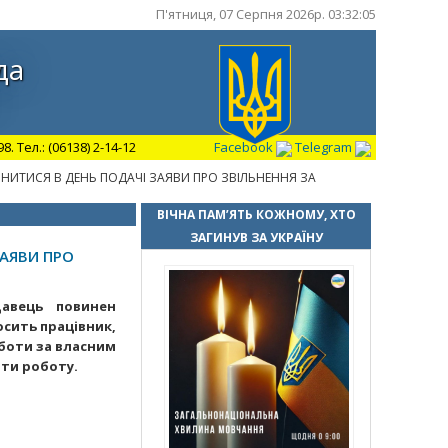
П'ятниця, 07 Серпня 2026р. 03:32:06
да
 Тел.: (06138) 2-14-12
Facebook
Telegram
ЬНИТИСЯ В ДЕНЬ ПОДАЧІ ЗАЯВИ ПРО ЗВІЛЬНЕННЯ ЗА
ВІЧНА ПАМ’ЯТЬ КОЖНОМУ, ХТО
ЗАГИНУВ ЗА УКРАЇНУ
ЗАЯВИ ПРО
давець повинен
осить працівник,
оботи за власним
ти роботу.