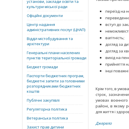
установи, заклади освіти та
культури міської ради
переїзд на 
Офіційні документи
переведення 
Центр надання
вступ до зак
адміністративних послуг (ЦНАП)
неможливіст
вагітність;
Відділ містобудування та
архітектури
догляд за д
догляд за хв
Генеральні плани населених
вихід на пен
пунктів територіальної громади
прийняття н
Бюджет громади
інші поважні
Паспорти бюджетних програм,
бюджетні запити за головними
розпорядниками бюджетних
Крім того, в умов
коштів
строк, зазначени
Публічні закупівлі
умовах воєнного 
районі, в якому р
Регуляторна політика
для життя і здоро
Ветеранська політика
Джерело
Захист прав дитини