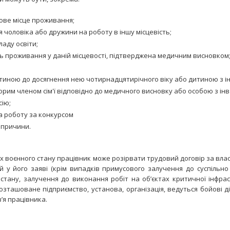
нове місце проживання;
чоловіка або дружини на роботу в іншу місцевість;
ладу освіти;
ь проживання у даній місцевості, підтверджена медичним висновком
итиною до досягнення нею чотирнадцятирічного віку або дитиною з ін
орим членом сім'ї відповідно до медичного висновку або особою з інва
сію;
а роботу за конкурсом
 причини.
ах воєнного стану працівник може розірвати трудовий договір за вла
й у його заяві (крім випадків примусового залучення до суспільно
стану, залучення до виконання робіт на об’єктах критичної інфрас
озташоване підприємство, установа, організація, ведуться бойові дії
в’я працівника.