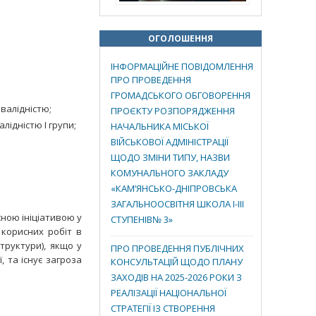
ОГОЛОШЕННЯ
ІНФОРМАЦІЙНЕ ПОВІДОМЛЕННЯ
;
ПРО ПРОВЕДЕННЯ
ГРОМАДСЬКОГО ОБГОВОРЕННЯ
валідністю;
ПРОЄКТУ РОЗПОРЯДЖЕННЯ
лідністю I групи;
НАЧАЛЬНИКА МІСЬКОЇ
ВІЙСЬКОВОЇ АДМІНІСТРАЦІЇ
ЩОДО ЗМІНИ ТИПУ, НАЗВИ
КОМУНАЛЬНОГО ЗАКЛАДУ
«КАМ’ЯНСЬКО-ДНІПРОВСЬКА
ЗАГАЛЬНООСВІТНЯ ШКОЛА І-ІІІ
сною ініціативою у
СТУПЕНІВ№ 3»
 корисних робіт в
труктури), якщо у
ПРО ПРОВЕДЕННЯ ПУБЛІЧНИХ
, та існує загроза
КОНСУЛЬТАЦІЙ ЩОДО ПЛАНУ
ЗАХОДІВ НА 2025-2026 РОКИ З
РЕАЛІЗАЦІЇ НАЦІОНАЛЬНОЇ
СТРАТЕГІЇ ІЗ СТВОРЕННЯ