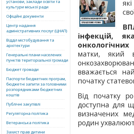
як
установи, заклади освіти та
культури міської ради
сво
Офіційні документи
ВП
Центр надання
адміністративних послуг (ЦНАП)
інфекцій, я
Відділ містобудування та
онкологічних 
архітектури
матки, який 
Генеральні плани населених
пунктів територіальної громади
онкозахворюв
Бюджет громади
вважається на
Паспорти бюджетних програм,
початку статево
бюджетні запити за головними
розпорядниками бюджетних
Від початку ро
коштів
доступна для ще
Публічні закупівлі
визначених мед
Регуляторна політика
родин ухвалюют
Ветеранська політика
Захист прав дитини