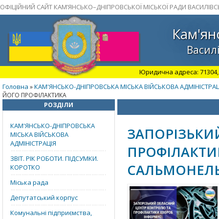
ОФІЦІЙНИЙ САЙТ КАМ’ЯНСЬКО–ДНІПРОВСЬКОЇ МІСЬКОЇ РАДИ ВАСИЛІВС
Кам'ян
Василі
Юридична адреса: 71304, З
Головна
КАМ'ЯНСЬКО-ДНІПРОВСЬКА МІСЬКА ВІЙСЬКОВА АДМІНІСТРАЦ
»
ЙОГО ПРОФІЛАКТИКА
РОЗДІЛИ
КАМ'ЯНСЬКО-ДНІПРОВСЬКА
ЗАПОРІЗЬКИ
МІСЬКА ВІЙСЬКОВА
АДМІНІСТРАЦІЯ
ПРОФІЛАКТИ
ЗВІТ. РІК РОБОТИ. ПІДСУМКИ.
САЛЬМОНЕЛЬ
КОРОТКО
Міська рада
Депутатський корпус
Комунальні підприємства,