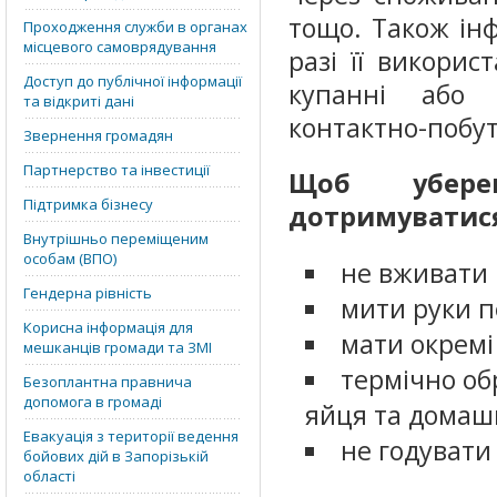
тощо. Також ін
Проходження служби в органах
місцевого самоврядування
разі її викорис
Доступ до публічної інформації
купанні або 
та відкриті дані
контактно-побут
Звернення громадян
Партнерство та інвестиції
Щоб уберег
Підтримка бізнесу
дотримуватися
Внутрішньо переміщеним
особам (ВПО)
не вживати 
Гендерна рівність
мити руки п
Корисна інформація для
мати окремі
мешканців громади та ЗМІ
термічно обр
Безоплантна правнича
допомога в громаді
яйця та домашн
Евакуація з території ведення
не годувати 
бойових дій в Запорізькій
області