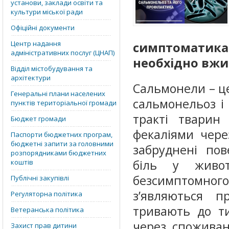
установи, заклади освіти та
культури міської ради
Офіційні документи
Центр надання
симптоматик
адміністративних послуг (ЦНАП)
необхідно вжи
Відділ містобудування та
архітектури
Сальмонели – це 
Генеральні плани населених
сальмонельоз і
пунктів територіальної громади
тракті тварин
Бюджет громади
фекаліями чере
Паспорти бюджетних програм,
бюджетні запити за головними
забруднені пов
розпорядниками бюджетних
біль у живо
коштів
безсимптомного
Публічні закупівлі
з’являються п
Регуляторна політика
тривають до т
Ветеранська політика
через споживан
Захист прав дитини