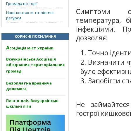
Громада в історії
Симптоми са
Наші контакти та Internet-
ресурси
температура, б
інфекціями. П
дозволяє:
КОРИСНІ ПОСИЛАННЯ
А
соціація міст України
Точно іденти
Всеукраїнська Асоціація
Визначити чу
об'єднаних територіальних
було ефективни
громад
Запобігти сп
Безоплатна правнича
допомога
Пліч-о-пліч Всеукраїнські
Не займайтеся
шкільні ліги
гострої кишкової