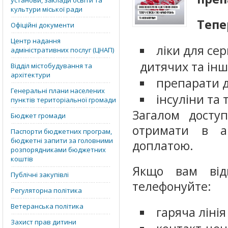
установи, заклади освіти та
культури міської ради
Тепе
Офіційні документи
Центр надання
ліки для се
адміністративних послуг (ЦНАП)
дитячих та інш
Відділ містобудування та
архітектури
препарати д
Генеральні плани населених
інсуліни та
пунктів територіальної громади
Загалом досту
Бюджет громади
отримати в а
Паспорти бюджетних програм,
бюджетні запити за головними
доплатою.
розпорядниками бюджетних
коштів
Якщо вам від
Публічні закупівлі
телефонуйте:
Регуляторна політика
Ветеранська політика
гаряча лінія
Захист прав дитини