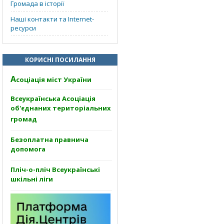
Громада в історії
Наші контакти та Internet-
ресурси
КОРИСНІ ПОСИЛАННЯ
А
соціація міст України
Всеукраїнська Асоціація
об'єднаних територіальних
громад
Безоплатна правнича
допомога
Пліч-о-пліч Всеукраїнські
шкільні ліги