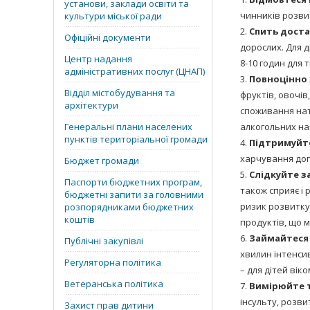
установи, заклади освіти та
чинників розви
культури міської ради
Спить доста
Офіційні документи
дорослих. Для ді
Центр надання
8-10 годин для т
адміністративних послуг (ЦНАП)
Повноцінно 
Відділ містобудування та
фруктів, овочів
архітектури
споживання натр
Генеральні плани населених
алкогольних на
пунктів територіальної громади
Підтримуйте
харчування доп
Бюджет громади
Слідкуйте за
Паспорти бюджетних програм,
також сприяє і
бюджетні запити за головними
ризик розвитку 
розпорядниками бюджетних
коштів
продуктів, що м
Займайтеся
Публічні закупівлі
хвилин інтенсив
Регуляторна політика
– для дітей віко
Ветеранська політика
Вимірюйте т
інсульту, розви
Захист прав дитини