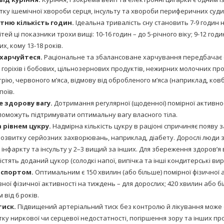
тку ішемічної хвороби серця, інсульту та хвороби периферичних суди
тню кількість годин.
Ідеальна тривалість сну становить 7-9 годин 
тей ці показники трохи вищі: 10-16 годин – до 5-річного віку; 9-12 годин 
их, кому 13-18 років.
харчуйтеся.
Раціональне та збалансоване харчування передбачає
, горіхів і бобових, цільнозернових продуктів, нежирних молочних про
ію, червоного м’яса, відмову від обробленого м’яса (наприклад, ковб
поїв.
 здорову вагу.
Дотримання регулярної (щоденної) помірної активно
оможуть підтримувати оптимальну вагу власного тіла.
 рівнем цукру.
Надмірна кількість цукру в раціоні спричиняє появу з
 розвитку серйозних захворювань, наприклад, діабету. Дорослі люди 
інфаркту та інсульту у 2–3 вищий за інших. Для збереження здоров’я 
істять доданий цукор (солодкі напої, випічка та інші кондитерські вир
 спортом.
Оптимальним є 150 хвилин (або більше) помірної фізичної 
ної фізичної активності на тиждень – для дорослих; 420 хвилин або 
м від 6 років.
иск.
Підвищений артеріальний тиск без контролю й лікування може
тку ниркової чи серцевої недостатності, погіршення зору та інших пр