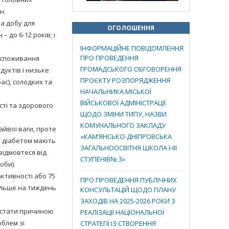
н.
на добу для
ОГОЛОШЕННЯ
– до 6-12 років; і
ІНФОРМАЦІЙНЕ ПОВІДОМЛЕННЯ
ПРО ПРОВЕДЕННЯ
 споживання
ГРОМАДСЬКОГО ОБГОВОРЕННЯ
дуктів і низьке
ПРОЄКТУ РОЗПОРЯДЖЕННЯ
ас), солодких та
НАЧАЛЬНИКА МІСЬКОЇ
ВІЙСЬКОВОЇ АДМІНІСТРАЦІЇ
сті та здорового
ЩОДО ЗМІНИ ТИПУ, НАЗВИ
КОМУНАЛЬНОГО ЗАКЛАДУ
айвої ваги, проте
«КАМ’ЯНСЬКО-ДНІПРОВСЬКА
з діабетом мають
ЗАГАЛЬНООСВІТНЯ ШКОЛА І-ІІІ
відмовтеся від
СТУПЕНІВ№ 3»
оби).
активності або 75
ПРО ПРОВЕДЕННЯ ПУБЛІЧНИХ
більше на тиждень
КОНСУЛЬТАЦІЙ ЩОДО ПЛАНУ
ЗАХОДІВ НА 2025-2026 РОКИ З
 стати причиною
РЕАЛІЗАЦІЇ НАЦІОНАЛЬНОЇ
облем зі
СТРАТЕГІЇ ІЗ СТВОРЕННЯ