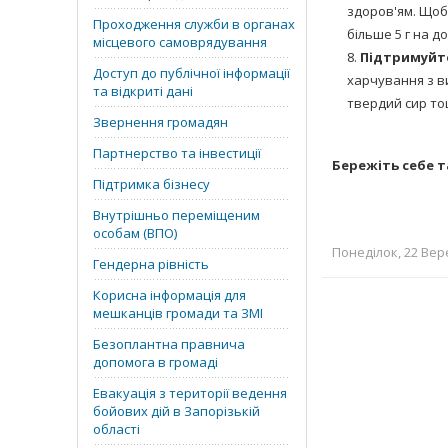
здоров'ям. Щоби
Проходження служби в органах
більше 5 г на д
місцевого самоврядування
Підтримуйте
Доступ до публічної інформації
харчування з в
та відкриті дані
твердий сир тощ
Звернення громадян
Партнерство та інвестиції
Бережіть себе т
Підтримка бізнесу
Внутрішньо переміщеним
особам (ВПО)
Понеділок, 22 Вере
Гендерна рівність
Корисна інформація для
мешканців громади та ЗМІ
Безоплантна правнича
допомога в громаді
Евакуація з території ведення
бойових дій в Запорізькій
області