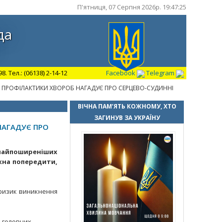
П'ятниця, 07 Серпня 2026р. 19:47:26
да
 Тел.: (06138) 2-14-12
Facebook
Telegram
 ПРОФІЛАКТИКИ ХВОРОБ НАГАДУЄ ПРО СЕРЦЕВО-СУДИННІ
ВІЧНА ПАМ’ЯТЬ КОЖНОМУ, ХТО
ЗАГИНУВ ЗА УКРАЇНУ
НАГАДУЄ ПРО
найпоширеніших
ожна попередити,
 ризик виникнення
з головних