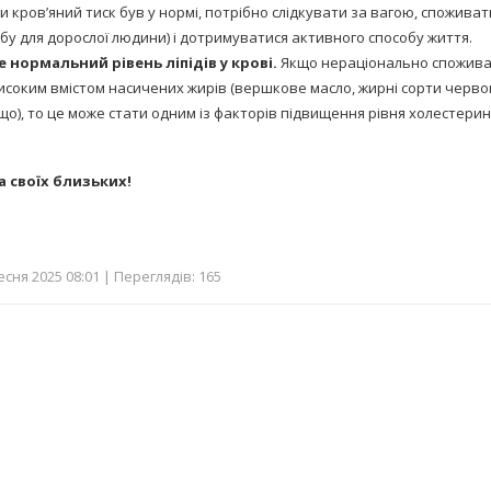
 кров’яний тиск був у нормі, потрібно слідкувати за вагою, споживат
обу для дорослої людини) і дотримуватися активного способу життя.
 нормальний рівень ліпідів у крові.
Якщо нераціонально спожива
исоким вмістом насичених жирів (вершкове масло, жирні сорти червон
о), то це може стати одним із факторів підвищення рівня холестерину
а своїх близьких!
сня 2025 08:01 | Переглядів: 165