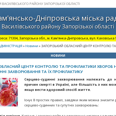
И ВАСИЛІВСЬКОГО РАЙОНУ ЗАПОРІЗЬКОЇ ОБЛАСТІ
ам'янсько-Дніпровська міська ра
Василівського району Запорізької області
а: 71304, Запорізька обл., м. Кам'янка-Дніпровська, вул. Каховська 98.
ДМІНІСТРАЦІЯ
Новини
»
» ЗАПОРІЗЬКИЙ ОБЛАСНИЙ ЦЕНТР КОНТРОЛЮ ТА
НОВИНИ
ОБЛАСНИЙ ЦЕНТР КОНТРОЛЮ ТА ПРОФІЛАКТИКИ ХВОРОБ 
ННІ ЗАХВОРЮВАННЯ ТА ЇХ ПРОФІЛАКТИКУ
Серцево-судинні захворювання належать до 
причин смерті в Україні, але більшість з них м
якщо вести здоровий спосіб життя.
Існує 8 простих правил, завдяки яким можна знизити
серцево-судинних та супутніх захворювань:
від куріння.
Куріння, і зокрема вейп та електронні цигарки є одним і