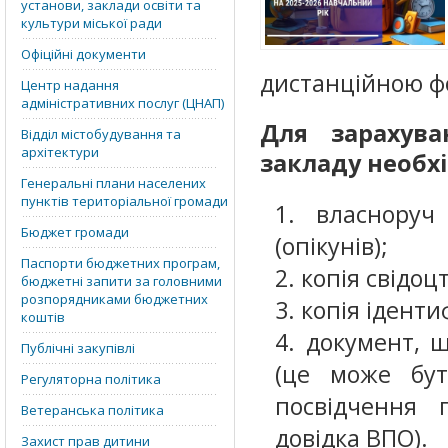
установи, заклади освіти та
культури міської ради
Офіційні документи
дистанційною ф
Центр надання
адміністративних послуг (ЦНАП)
Для зарахув
Відділ містобудування та
архітектури
закладу необх
Генеральні плани населених
пунктів територіальної громади
власноруч
Бюджет громади
(опікунів);
Паспорти бюджетних програм,
копія свідо
бюджетні запити за головними
розпорядниками бюджетних
копія іденти
коштів
документ, 
Публічні закупівлі
(це може бути
Регуляторна політика
посвідчення 
Ветеранська політика
довідка ВПО).
Захист прав дитини