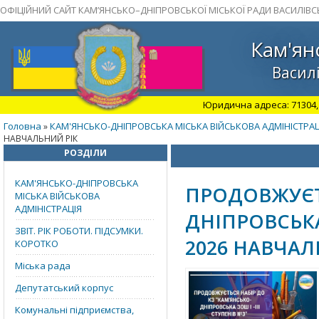
ОФІЦІЙНИЙ САЙТ КАМ’ЯНСЬКО–ДНІПРОВСЬКОЇ МІСЬКОЇ РАДИ ВАСИЛІВС
Кам'ян
Василі
Юридична адреса: 71304, З
Головна
КАМ'ЯНСЬКО-ДНІПРОВСЬКА МІСЬКА ВІЙСЬКОВА АДМІНІСТРАЦ
»
НАВЧАЛЬНИЙ РІК
РОЗДІЛИ
КАМ'ЯНСЬКО-ДНІПРОВСЬКА
ПРОДОВЖУЄТЬ
МІСЬКА ВІЙСЬКОВА
АДМІНІСТРАЦІЯ
ДНІПРОВСЬКА 
ЗВІТ. РІК РОБОТИ. ПІДСУМКИ.
2026 НАВЧАЛ
КОРОТКО
Міська рада
Депутатський корпус
Комунальні підприємства,