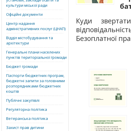
установи, заклади освіти та
ба
культури міської ради
Офіційні документи
Куди звертат
Центр надання
відповідальні
адміністративних послуг (ЦНАП)
Безоплатної пра
Відділ містобудування та
архітектури
Генеральні плани населених
пунктів територіальної громади
Бюджет громади
Паспорти бюджетних програм,
бюджетні запити за головними
розпорядниками бюджетних
коштів
Публічні закупівлі
Регуляторна політика
Ветеранська політика
Захист прав дитини