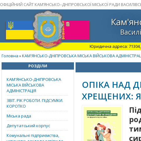
ОФІЦІЙНИЙ САЙТ КАМ’ЯНСЬКО–ДНІПРОВСЬКОЇ МІСЬКОЇ РАДИ ВАСИЛІВС
Кам'ян
Василі
Юридична адреса: 71304, З
Головна
КАМ'ЯНСЬКО-ДНІПРОВСЬКА МІСЬКА ВІЙСЬКОВА АДМІНІСТРАЦ
»
РОЗДІЛИ
КАМ'ЯНСЬКО-ДНІПРОВСЬКА
ОПІКА НАД 
МІСЬКА ВІЙСЬКОВА
АДМІНІСТРАЦІЯ
ХРЕЩЕНИХ: 
ЗВІТ. РІК РОБОТИ. ПІДСУМКИ.
КОРОТКО
Пі
Міська рада
ро
Депутатський корпус
ти
Комунальні підприємства,
си