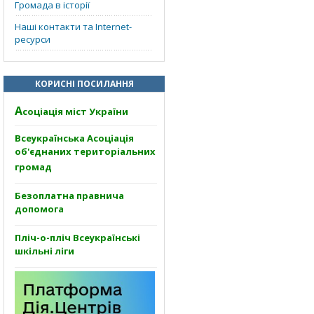
Громада в історії
Наші контакти та Internet-
ресурси
КОРИСНІ ПОСИЛАННЯ
А
соціація міст України
Всеукраїнська Асоціація
об'єднаних територіальних
громад
Безоплатна правнича
допомога
Пліч-о-пліч Всеукраїнські
шкільні ліги