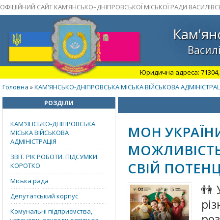
ОФІЦІЙНИЙ САЙТ КАМ’ЯНСЬКО–ДНІПРОВСЬКОЇ МІСЬКОЇ РАДИ ВАСИЛІВС
Кам'ян
Василі
Юридична адреса: 71304, З
Головна
КАМ'ЯНСЬКО-ДНІПРОВСЬКА МІСЬКА ВІЙСЬКОВА АДМІНІСТРАЦ
»
РОЗДІЛИ
КАМ'ЯНСЬКО-ДНІПРОВСЬКА
МОН УКРАЇНИ
МІСЬКА ВІЙСЬКОВА
АДМІНІСТРАЦІЯ
МОЖЛИВІСТЬ
ЗВІТ. РІК РОБОТИ. ПІДСУМКИ.
СВІЙ ПОТЕНЦ
КОРОТКО
Міська рада
👫
Депутатський корпус
рі
Комунальні підприємства,
ро