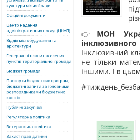
установи, заклади освіти та
культури міської ради
пі
Офіційні документи
різ
Центр надання
адміністративних послуг (ЦНАП)
👉
МОН Укра
Відділ містобудування та
інклюзивного
архітектури
інклюзивний клас
Генеральні плани населених
не тільки мате
пунктів територіальної громади
іншими. І в цьом
Бюджет громади
Паспорти бюджетних програм,
#тиждень_безба
бюджетні запити за головними
розпорядниками бюджетних
коштів
Публічні закупівлі
Регуляторна політика
Ветеранська політика
Захист прав дитини