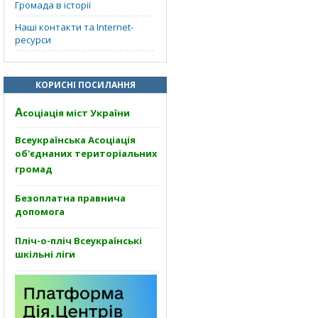
Громада в історії
Наші контакти та Internet-
ресурси
КОРИСНІ ПОСИЛАННЯ
А
соціація міст України
Всеукраїнська Асоціація
об'єднаних територіальних
громад
Безоплатна правнича
допомога
Пліч-о-пліч Всеукраїнські
шкільні ліги