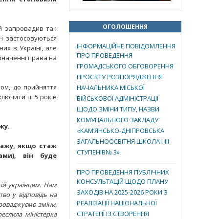
ОГОЛОШЕННЯ
ий запровадив так
їн застосовуються
ІНФОРМАЦІЙНЕ ПОВІДОМЛЕННЯ
них в Україні, але
ПРО ПРОВЕДЕННЯ
значенні права на
ГРОМАДСЬКОГО ОБГОВОРЕННЯ
ПРОЄКТУ РОЗПОРЯДЖЕННЯ
ном, до прийняття
НАЧАЛЬНИКА МІСЬКОЇ
ключити ці 5 років
ВІЙСЬКОВОЇ АДМІНІСТРАЦІЇ
ЩОДО ЗМІНИ ТИПУ, НАЗВИ
КОМУНАЛЬНОГО ЗАКЛАДУ
жу.
«КАМ’ЯНСЬКО-ДНІПРОВСЬКА
ЗАГАЛЬНООСВІТНЯ ШКОЛА І-ІІІ
тажу, якщо стаж
СТУПЕНІВ№ 3»
ми), він буде
ПРО ПРОВЕДЕННЯ ПУБЛІЧНИХ
КОНСУЛЬТАЦІЙ ЩОДО ПЛАНУ
ій українцям. Нам
ЗАХОДІВ НА 2025-2026 РОКИ З
во у відповідь на
РЕАЛІЗАЦІЇ НАЦІОНАЛЬНОЇ
проваджуємо зміни,
СТРАТЕГІЇ ІЗ СТВОРЕННЯ
реслила міністерка