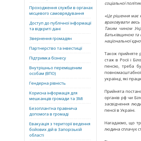
соціальної політи
Проходження служби в органах
місцевого самоврядування
«Це рішення має к
враховувати весь 
Доступ до публічної інформації
Таким чином Укра
та відкриті дані
Батьківщиною та п
Звернення громадян
національної єдно
Партнерство та інвестиції
Також прийняте р
Підтримка бізнесу
стаж в Росії і Бі
пенсію, треба б
Внутрішньо переміщеним
повномасштабної 
особам (ВПО)
українці, які пра
Гендерна рівність
Прийнята постано
Корисна інформація для
органів рф чи Біл
мешканців громади та ЗМІ
засвідчення люд
Безоплантна правнича
пенсії в Україні.
допомога в громаді
Нагадаємо, що тр
Евакуація з території ведення
людина сплачує ст
бойових дій в Запорізькій
області