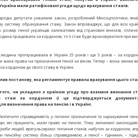
 Україна мали ратифіковані угоди щодо врахування стажів.
родні депутати ухвалили закон, розроблений Мінсоцполітики, як
у систему обрахування стажу. Закон впроваджує, що для всіх кра
 розмір пенсії українців залежатиме від страхових внесків, сплаче
юдина працювала за кордоном, то її стаж буде враховуватися при ви
людина пропрацювала в Україні 25 років і ще 5 років – за кордо
е мала права на призначення пенсії за віком. Тепер – вона зможе в
за кордоном до свого стажу в Україні.
лив постанову, яка регламентує правила врахування цього ста
того, чи укладено з країною угоду про взаємне визнання с
 в стаж за кордоном (і це підтверджується документа
ля визначення права на пенсію і в Україні.
езпечити справедливість у питанні призначення та нарахування пенс
и, які працюють, мали право на пенсію. Тому змінюємо законодавст
треби людей, врегульовуємо питання стажів, набутих за кордоном, в
 пенсійну систему більш справедливою, а пенсії – гідними», – підк