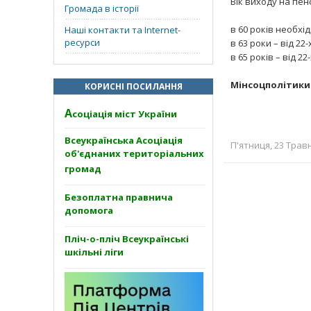
Вік виходу на пен
Громада в історії
в 60 років необхі
Наші контакти та Internet-
ресурси
в 63 роки – від 22-
в 65 років – від 22
Мінсоцполітики
КОРИСНІ ПОСИЛАННЯ
А
соціація міст України
Всеукраїнська Асоціація
П'ятниця, 23 Травн
об'єднаних територіальних
громад
Безоплатна правнича
допомога
Пліч-о-пліч Всеукраїнські
шкільні ліги