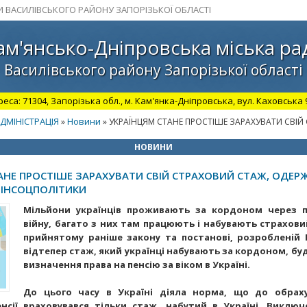
И ВАСИЛІВСЬКОГО РАЙОНУ ЗАПОРІЗЬКОЇ ОБЛАСТІ
ам'янсько-Дніпровська міська ра
Василівського району Запорізької області
а: 71304, Запорізька обл., м. Кам'янка-Дніпровська, вул. Каховська 98.
ДМІНІСТРАЦІЯ
Новини
»
» УКРАЇНЦЯМ СТАНЕ ПРОСТІШЕ ЗАРАХУВАТИ СВІ
НОВИНИ
АНЕ ПРОСТІШЕ ЗАРАХУВАТИ СВІЙ СТРАХОВИЙ СТАЖ, ОДЕР
МІНСОЦПОЛІТИКИ
Мільйони українців проживають за кордоном через 
війну, багато з них там працюють і набувають страхови
прийнятому раніше закону та постанові, розробленій 
відтепер стаж, який українці набувають за кордоном, б
визначення права на пенсію за віком в Україні.
До цього часу в Україні діяла норма, що до обрах
нсії враховувався тільки стаж, набутий в Україні. Виклю