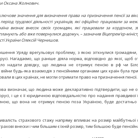
ки Оксана Жолнович.
лючове значення для визначення права на призначення пенсії за вік
період трудової діяльності українців, які офіційно працювали за ме
їна визнає внесок своїх громадян, які працювали за кордоном, збе
ланують або вже повернулися додому», – зазначив Віцепрем’єр-міністр
сті України Олексій Чернишов.
ішення Уряду врегульовує проблему, з якою зіткнулися громадяни, 
лорусі. Нагадаємо, що раніше діяла норма, відповідно до якої, щоб 
уло надати довідку, що людина не отримує пенсію в рф чи Біло
війни будь-яка взаємодія з пенсійними органами цих країн була пр
цювали в цих країнах, не могли отримати право на призначення пенсії.
ва визначає, що людина може декларативно підтвердити, що не о
орусі, і це є її юридичною відповідальністю про надання правдивої 
иною, що вона не отримує пенсію поза Україною, буде достатньо
ивалість страхового стажу напряму впливає на розмір майбутньої 
рахові внески і чим більшим є їхній розмір, тим більшою буде пенсійн