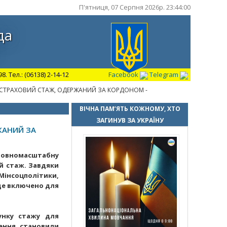
П'ятниця, 07 Серпня 2026р. 23:44:01
да
 Тел.: (06138) 2-14-12
Facebook
Telegram
Й СТРАХОВИЙ СТАЖ, ОДЕРЖАНИЙ ЗА КОРДОНОМ -
ВІЧНА ПАМ’ЯТЬ КОЖНОМУ, ХТО
ЗАГИНУВ ЗА УКРАЇНУ
ЖАНИЙ ЗА
повномасштабну
й стаж. Завдяки
Мінсоцполітики,
уде включено для
унку стажу для
чення становили