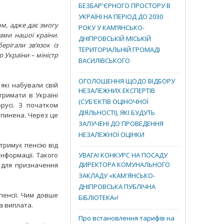
БЕЗБАР'ЄРНОГО ПРОСТОРУ В
УКРАЇНІ НА ПЕРІОД ДО 2030
ом, адже дає змогу
РОКУ У КАМ’ЯНСЬКО-
жами нашої країни.
ДНІПРОВСЬКІЙ МІСЬКІЙ
рігали зв’язок із
ТЕРИТОРІАЛЬНІЙ ГРОМАДІ
 України – міністр
ВАСИЛІВСЬКОГО
ОГОЛОШЕННЯ ЩОДО ВІДБОРУ
які набували свій
НЕЗАЛЕЖНИХ ЕКСПЕРТІВ
отримати в Україні
(СУБ’ЄКТІВ ОЦІНОЧНОЇ
русі. З початком
ДІЯЛЬНОСТІ), ЯКІ БУДУТЬ
ипинена. Через це
ЗАЛУЧЕНІ ДО ПРОВЕДЕННЯ
НЕЗАЛЕЖНОЇ ОЦІНКИ
тримує пенсію від
інформації. Такого
УВАГА! КОНКУРС НА ПОСАДУ
ДИРЕКТОРА КОМУНАЛЬНОГО
 для призначення
ЗАКЛАДУ «КАМ'ЯНСЬКО-
ДНІПРОВСЬКА ПУБЛІЧНА
пенсії. Чим довше
БІБЛІОТЕКА»!
а виплата.
Про встановлення тарифів на