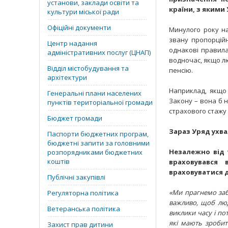
установи, заклади освіти та
країни, з якими
культури міської ради
Офіційні документи
Минулого року на
звану пропорційн
Центр надання
однакові правила:
адміністративних послуг (ЦНАП)
водночас, якщо л
Відділ містобудування та
пенсію.
архітектури
Наприклад, якщо 
Генеральні плани населених
Закону – вона б н
пунктів територіальної громади
страхового стажу 
Бюджет громади
Зараз Уряд ухва
Паспорти бюджетних програм,
бюджетні запити за головними
Незалежно від 
розпорядниками бюджетних
коштів
враховувався
враховуватися д
Публічні закупівлі
«Ми прагнемо заб
Регуляторна політика
важливо, щоб люд
Ветеранська політика
виклики часу і по
які мають зробити
Захист прав дитини