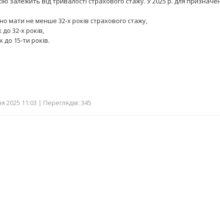
сію залежить від тривалості страхового стажу. У 2025 р. для призначен
дно мати не менше 32-х років страхового стажу,
х до 32-х років,
-х до 15-ти років.
я 2025 11:03 | Переглядів: 345