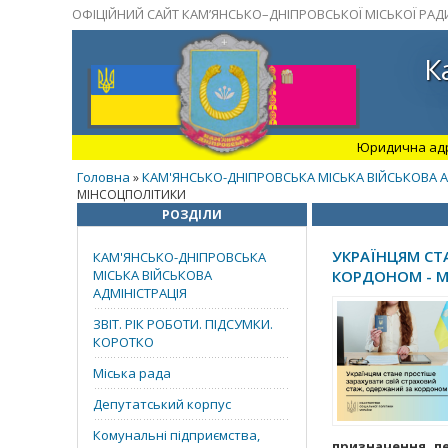
ОФІЦІЙНИЙ САЙТ КАМ’ЯНСЬКО–ДНІПРОВСЬКОЇ МІСЬКОЇ РАД
К
Юридична адрес
Головна
КАМ'ЯНСЬКО-ДНІПРОВСЬКА МІСЬКА ВІЙСЬКОВА А
»
МІНСОЦПОЛІТИКИ
РОЗДІЛИ
УКРАЇНЦЯМ СТ
КАМ'ЯНСЬКО-ДНІПРОВСЬКА
МІСЬКА ВІЙСЬКОВА
КОРДОНОМ - 
АДМІНІСТРАЦІЯ
ЗВІТ. РІК РОБОТИ. ПІДСУМКИ.
КОРОТКО
Міська рада
Депутатський корпус
Комунальні підприємства,
призначення пе