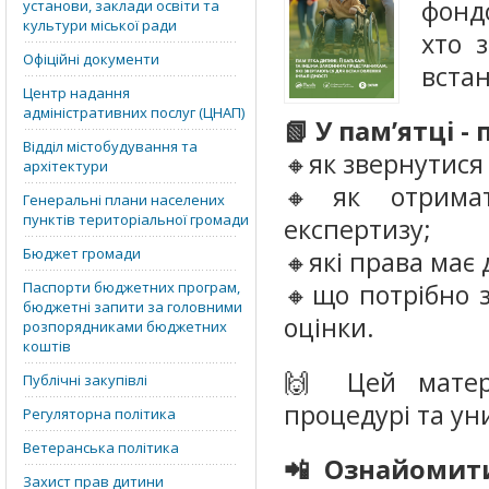
фонд
установи, заклади освіти та
культури міської ради
хто 
Офіційні документи
встан
Центр надання
адміністративних послуг (ЦНАП)
📗 У памʼятці -
Відділ містобудування та
🔸як звернутися 
архітектури
🔸як отримат
Генеральні плани населених
пунктів територіальної громади
експертизу;
Бюджет громади
🔸які права має 
Паспорти бюджетних програм,
🔸що потрібно 
бюджетні запити за головними
оцінки.
розпорядниками бюджетних
коштів
🙌 Цей матер
Публічні закупівлі
процедурі та ун
Регуляторна політика
Ветеранська політика
📲Ознайомит
Захист прав дитини