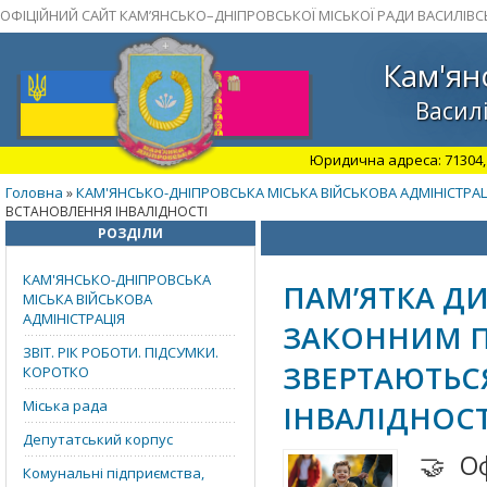
ОФІЦІЙНИЙ САЙТ КАМ’ЯНСЬКО–ДНІПРОВСЬКОЇ МІСЬКОЇ РАДИ ВАСИЛІВС
Кам'ян
Василі
Юридична адреса: 71304, З
Головна
КАМ'ЯНСЬКО-ДНІПРОВСЬКА МІСЬКА ВІЙСЬКОВА АДМІНІСТРАЦ
»
ВСТАНОВЛЕННЯ ІНВАЛІДНОСТІ
РОЗДІЛИ
КАМ'ЯНСЬКО-ДНІПРОВСЬКА
ПАМ’ЯТКА ДИ
МІСЬКА ВІЙСЬКОВА
АДМІНІСТРАЦІЯ
ЗАКОННИМ П
ЗВІТ. РІК РОБОТИ. ПІДСУМКИ.
ЗВЕРТАЮТЬС
КОРОТКО
Міська рада
ІНВАЛІДНОСТ
Депутатський корпус
🤝Оф
Комунальні підприємства,