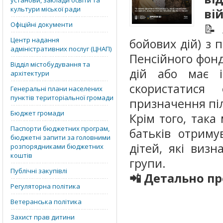
установи, заклади освіти та
культури міської ради
вій
Офіційні документи
📝 
Центр надання
бойових дій) з
адміністративних послуг (ЦНАП)
Пенсійного фонд
Відділ містобудування та
дій або має 
архітектури
скористатися
Генеральні плани населених
пунктів територіальної громади
призначення піль
Бюджет громади
Крім того, так
Паспорти бюджетних програм,
батьків отриму
бюджетні запити за головними
дітей, які визн
розпорядниками бюджетних
коштів
групи.
Публічні закупівлі
📲 Детально про
Регуляторна політика
Ветеранська політика
Захист прав дитини