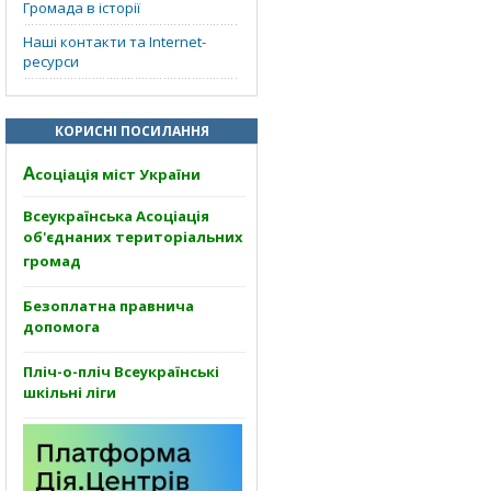
Громада в історії
Наші контакти та Internet-
ресурси
КОРИСНІ ПОСИЛАННЯ
А
соціація міст України
Всеукраїнська Асоціація
об'єднаних територіальних
громад
Безоплатна правнича
допомога
Пліч-о-пліч Всеукраїнські
шкільні ліги