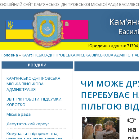
ОФІЦІЙНИЙ САЙТ КАМ’ЯНСЬКО–ДНІПРОВСЬКОЇ МІСЬКОЇ РАДИ ВАСИЛІВС
Кам'ян
Василі
Юридична адреса: 71304, З
Головна
КАМ'ЯНСЬКО-ДНІПРОВСЬКА МІСЬКА ВІЙСЬКОВА АДМІНІСТРАЦ
»
РОЗДІЛИ
КАМ'ЯНСЬКО-ДНІПРОВСЬКА
ЧИ МОЖЕ ДР
МІСЬКА ВІЙСЬКОВА
АДМІНІСТРАЦІЯ
ПЕРЕБУВАЄ Н
ЗВІТ. РІК РОБОТИ. ПІДСУМКИ.
ПІЛЬГОЮ ВІД
КОРОТКО
Міська рада
👉
Депутатський корпус
на
Комунальні підприємства,
ві