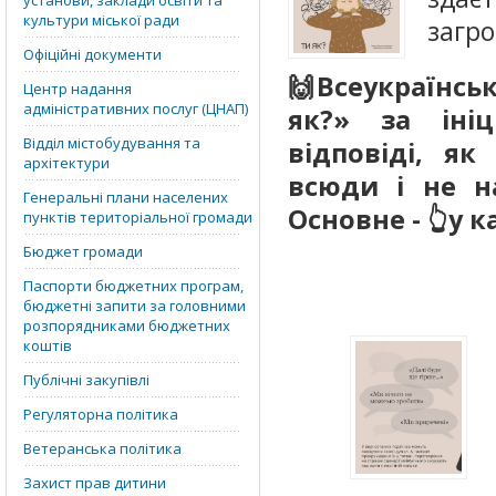
установи, заклади освіти та
культури міської ради
загро
Офіційні документи
🙌Всеукраїнсь
Центр надання
адміністративних послуг (ЦНАП)
як?» за іні
Відділ містобудування та
відповіді, я
архітектури
всюди і не н
Генеральні плани населених
Основне - 👆у к
пунктів територіальної громади
Бюджет громади
Паспорти бюджетних програм,
бюджетні запити за головними
розпорядниками бюджетних
коштів
Публічні закупівлі
Регуляторна політика
Ветеранська політика
Захист прав дитини