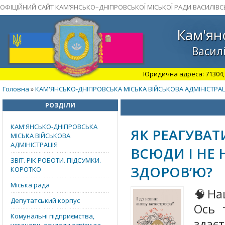
ОФІЦІЙНИЙ САЙТ КАМ’ЯНСЬКО–ДНІПРОВСЬКОЇ МІСЬКОЇ РАДИ ВАСИЛІВС
Кам'ян
Василі
Юридична адреса: 71304, З
Головна
КАМ'ЯНСЬКО-ДНІПРОВСЬКА МІСЬКА ВІЙСЬКОВА АДМІНІСТРАЦ
»
РОЗДІЛИ
КАМ'ЯНСЬКО-ДНІПРОВСЬКА
ЯК РЕАГУВАТ
МІСЬКА ВІЙСЬКОВА
АДМІНІСТРАЦІЯ
ВСЮДИ І НЕ
ЗВІТ. РІК РОБОТИ. ПІДСУМКИ.
ЗДОРОВ’Ю?
КОРОТКО
Міська рада
🧠На
Депутатський корпус
Ось 
Комунальні підприємства,
здає