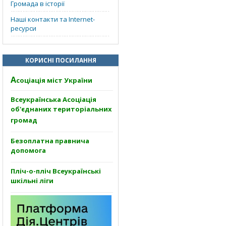
Громада в історії
Наші контакти та Internet-
ресурси
КОРИСНІ ПОСИЛАННЯ
А
соціація міст України
Всеукраїнська Асоціація
об'єднаних територіальних
громад
Безоплатна правнича
допомога
Пліч-о-пліч Всеукраїнські
шкільні ліги