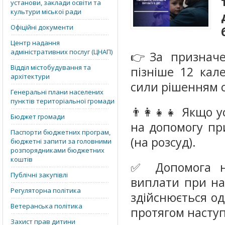
установи, заклади освіти та
культури міської ради
Офіційні документи
Центр надання
адміністративних послуг (ЦНАП)
👉За признач
Відділ містобудування та
пізніше 12 кал
архітектури
сили рішенням 
Генеральні плани населених
пунктів територіальної громади
👨‍👩‍👧‍👧 Якщ
Бюджет громади
на допомогу пр
Паспорти бюджетних програм,
(на розсуд).
бюджетні запити за головними
розпорядниками бюджетних
коштів
✅ Допомога на
Публічні закупівлі
виплати при на
Регуляторна політика
здійснюється од
Ветеранська політика
протягом наступ
Захист прав дитини