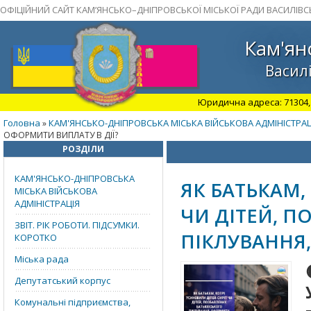
ОФІЦІЙНИЙ САЙТ КАМ’ЯНСЬКО–ДНІПРОВСЬКОЇ МІСЬКОЇ РАДИ ВАСИЛІВС
Кам'ян
Василі
Юридична адреса: 71304, З
Головна
КАМ'ЯНСЬКО-ДНІПРОВСЬКА МІСЬКА ВІЙСЬКОВА АДМІНІСТРАЦ
»
ОФОРМИТИ ВИПЛАТУ В ДІЇ?
РОЗДІЛИ
КАМ'ЯНСЬКО-ДНІПРОВСЬКА
ЯК БАТЬКАМ,
МІСЬКА ВІЙСЬКОВА
АДМІНІСТРАЦІЯ
ЧИ ДІТЕЙ, П
ЗВІТ. РІК РОБОТИ. ПІДСУМКИ.
ПІКЛУВАННЯ,
КОРОТКО
Міська рада
Депутатський корпус
Комунальні підприємства,