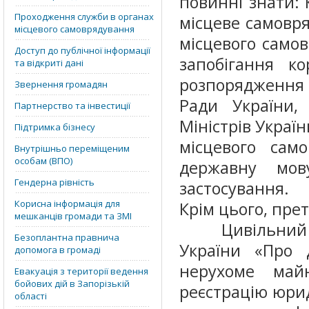
повинні знати: 
Проходження служби в органах
місцеве самовря
місцевого самоврядування
місцевого само
Доступ до публічної інформації
запобігання ко
та відкриті дані
розпорядження 
Звернення громадян
Ради України,
Партнерство та інвестиції
Міністрів Україн
Підтримка бізнесу
місцевого само
Внутрішньо переміщеним
особам (ВПО)
державну мов
Гендерна рівність
застосування.
Корисна інформація для
Крім цього, пре
мешканців громади та ЗМІ
Цивільний та
Безоплантна правнича
України «Про 
допомога в громаді
нерухоме май
Евакуація з території ведення
бойових дій в Запорізькій
реєстрацію юрид
області