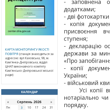
- заповнена о
додатками;
- дві фотокартки
- копія докуме
присвоєння вч
ступеня;
- декларацію о
КАРТА МОНІТОРИНГУ ЯКОСТІ
держави за мин
ПОВІТРЯ
(станція знаходиться за
адресою: вул Каховська, 98, м.
«Про запобіганн
Кам'янка-Дніпровська, відділ
- копії докуме
ЦНАП виконавчого комітету
Кам'янсько-Дніпровської міської
України;
ради)
- військовий кви
Усі копії вищ
КАЛЕНДАР
нотаріально чи
«
Серпень 2026
»
порядку.
Пн
3
10
17
24
31