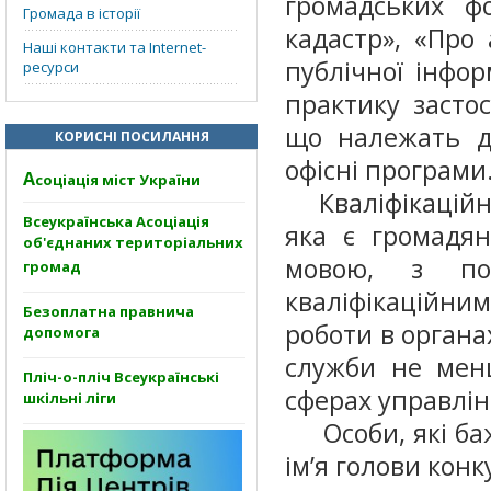
громадських ф
Громада в історії
кадастр», «Про 
Наші контакти та Internet-
публічної інфор
ресурси
практику засто
що належать до
КОРИСНІ ПОСИЛАННЯ
офісні програми
А
соціація міст України
Кваліфікаційні 
Всеукраїнська Асоціація
яка є громадян
об'єднаних територіальних
мовою, з по
громад
кваліфікаційним
Безоплатна правнича
роботи в органа
допомога
служби не мен
Пліч-о-пліч Всеукраїнські
сферах управлін
шкільні ліги
Особи, які баж
ім’я голови конку