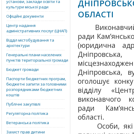
ДНІПРОВСЬК
установи, заклади освіти та
культури міської ради
ОБЛАСТІ
Офіційні документи
Виконавчий ко
Центр надання
адміністративних послуг (ЦНАП)
ради Кам’янсько
Відділ містобудування та
(юридична адр
архітектури
Дніпровська
Генеральні плани населених
пунктів територіальної громади
місцезнаходже
Бюджет громади
Дніпровська, ву
Паспорти бюджетних програм,
оголошує конку
бюджетні запити за головними
відділу «Цен
розпорядниками бюджетних
коштів
виконавчого ко
Публічні закупівлі
ради Кам’янсь
Регуляторна політика
області.
Ветеранська політика
Особи, які п
Захист прав дитини