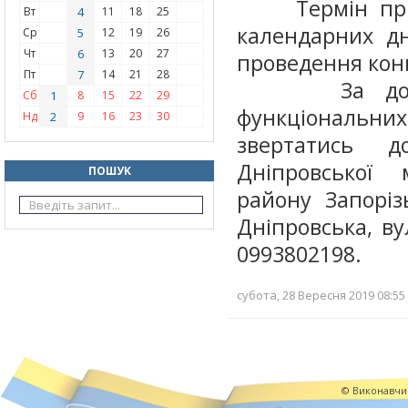
Термін прийн
Вт
4
11
18
25
календарних дн
Ср
5
12
19
26
Чт
6
13
20
27
проведення кон
Пт
7
14
21
28
За додатко
Сб
1
8
15
22
29
функціональних 
Нд
2
9
16
23
30
звертатись д
Дніпровської 
ПОШУК
району Запоріз
Дніпровська, вул
0993802198.
субота, 28 Вересня 2019 08:55
© Виконавчий