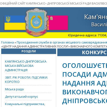
ОФІЦІЙНИЙ САЙТ КАМ’ЯНСЬКО–ДНІПРОВСЬКОЇ МІСЬКОЇ РАДИ ВАСИЛІВС
Кам'ян
Василі
Юридична адреса: 71304, З
Головна
Проходження служби в органах місцевого самоврядуванн
»
«ЦЕНТР НАДАННЯ АДМІНІСТРАТИВНИХ ПОСЛУГ» ВИКОНАВЧОГО КОМІТЕТУ
КОНКУРС
РОЗДІЛИ
КАМ'ЯНСЬКО-ДНІПРОВСЬКА
ОГОЛОШУЄТЬ
МІСЬКА ВІЙСЬКОВА
АДМІНІСТРАЦІЯ
ПОСАДИ АДМІ
ЗВІТ. РІК РОБОТИ. ПІДСУМКИ.
НАДАННЯ АД
КОРОТКО
Міська рада
ВИКОНАВЧОГ
Депутатський корпус
ДНІПРОВСЬКО
Комунальні підприємства,