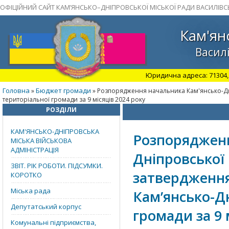
ОФІЦІЙНИЙ САЙТ КАМ’ЯНСЬКО–ДНІПРОВСЬКОЇ МІСЬКОЇ РАДИ ВАСИЛІВС
Кам'ян
Василі
Юридична адреса: 71304, З
Головна
Бюджет громади
»
» Розпорядження начальника Кам'янсько-Дніп
територіальної громади за 9 місяців 2024 року
РОЗДІЛИ
КАМ'ЯНСЬКО-ДНІПРОВСЬКА
Розпорядженн
МІСЬКА ВІЙСЬКОВА
АДМІНІСТРАЦІЯ
Дніпровської 
ЗВІТ. РІК РОБОТИ. ПІДСУМКИ.
затвердження
КОРОТКО
Міська рада
Кам’янсько-Дн
Депутатський корпус
громади за 9 
Комунальні підприємства,