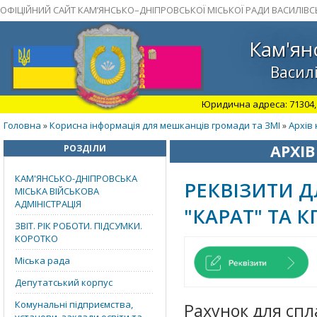
ОФІЦІЙНИЙ САЙТ КАМ’ЯНСЬКО–ДНІПРОВСЬКОЇ МІСЬКОЇ РАДИ ВАСИЛІВС
Кам'ян
Василі
Юридична адреса: 71304, З
Головна
Корисна інформація для мешканців громади та ЗМІ
Архів 
»
»
АРХІВ
РОЗДІЛИ
КАМ'ЯНСЬКО-ДНІПРОВСЬКА
РЕКВІЗИТИ Д
МІСЬКА ВІЙСЬКОВА
АДМІНІСТРАЦІЯ
"КАРАТ" ТА 
ЗВІТ. РІК РОБОТИ. ПІДСУМКИ.
КОРОТКО
Міська рада
Депутатський корпус
Комунальні підприємства,
Рахунок для сп