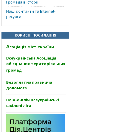
Громада в історії
Наші контакти та Internet-
ресурси
КОРИСНІ ПОСИЛАННЯ
А
соціація міст України
Всеукраїнська Асоціація
об'єднаних територіальних
громад
Безоплатна правнича
допомога
Пліч-о-пліч Всеукраїнські
шкільні ліги