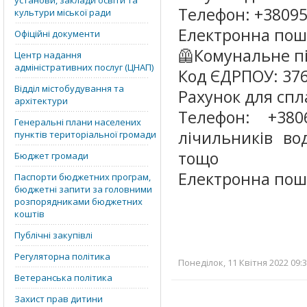
установи, заклади освіти та
Телефон: +38095
культури міської ради
Електронна пош
Офіційні документи
🦺Комунальне п
Центр надання
адміністративних послуг (ЦНАП)
Код ЄДРПОУ: 37
Відділ містобудування та
Рахунок для сп
архітектури
Телефон: +380
Генеральні плани населених
лічильників во
пунктів територіальної громади
тощо
Бюджет громади
Електронна пош
Паспорти бюджетних програм,
бюджетні запити за головними
розпорядниками бюджетних
коштів
Публічні закупівлі
Регуляторна політика
Понеділок, 11 Квітня 2022 09:
Ветеранська політика
Захист прав дитини