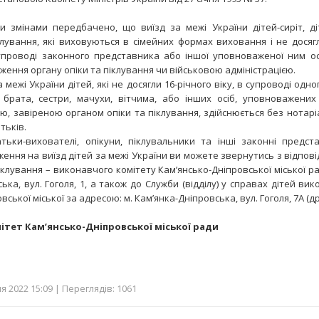
нами передбачено, що виїзд за межі України дітей-сиріт, ді
клування, які виховуються в сімейних формах виховання і не досягли
упроводі законного представника або іншої уповноваженої ним о
ення органу опіки та піклування чи військовою адміністрацією.
а межі України дітей, які не досягли 16-річного віку, в супроводі одно
х брата, сестри, мачухи, вітчима, або інших осіб, уповноважени
, завіреною органом опіки та піклування, здійснюється без нотарі
тьків.
и-вихователі, опікуни, піклувальники та інші законні предста
ення на виїзд дітей за межі України ви можете звернутись з відпов
іклування – виконавчого комітету Камʼянсько-Дніпровської міської р
ька, вул. Гоголя, 1, а також до Служби (відділу) у справах дітей ви
ської міської за адресою: м. Камʼянка-Дніпровська, вул. Гоголя, 7А (д
тет Камʼянсько-Дніпровської міської ради
 2022 15:09 | Переглядів: 1061