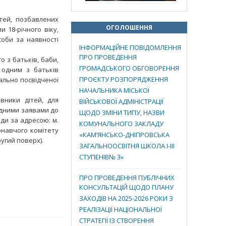
тей, позбавлених
ОГОЛОШЕННЯ
 18-річного віку,
соби за наявності
ІНФОРМАЦІЙНЕ ПОВІДОМЛЕННЯ
ПРО ПРОВЕДЕННЯ
го з батьків, баби,
ГРОМАДСЬКОГО ОБГОВОРЕННЯ
х одним з батьків
ПРОЄКТУ РОЗПОРЯДЖЕННЯ
ально посвідченої
НАЧАЛЬНИКА МІСЬКОЇ
вники дітей, для
ВІЙСЬКОВОЇ АДМІНІСТРАЦІЇ
ідними заявами до
ЩОДО ЗМІНИ ТИПУ, НАЗВИ
ади за адресою: м.
КОМУНАЛЬНОГО ЗАКЛАДУ
конавчого комітету
«КАМ’ЯНСЬКО-ДНІПРОВСЬКА
ругий поверх).
ЗАГАЛЬНООСВІТНЯ ШКОЛА І-ІІІ
СТУПЕНІВ№ 3»
ПРО ПРОВЕДЕННЯ ПУБЛІЧНИХ
КОНСУЛЬТАЦІЙ ЩОДО ПЛАНУ
ЗАХОДІВ НА 2025-2026 РОКИ З
РЕАЛІЗАЦІЇ НАЦІОНАЛЬНОЇ
СТРАТЕГІЇ ІЗ СТВОРЕННЯ