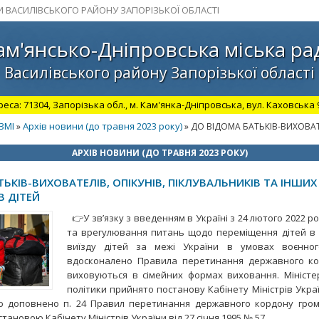
И ВАСИЛІВСЬКОГО РАЙОНУ ЗАПОРІЗЬКОЇ ОБЛАСТІ
ам'янсько-Дніпровська міська ра
Василівського району Запорізької області
а: 71304, Запорізька обл., м. Кам'янка-Дніпровська, вул. Каховська 98.
ЗМІ
Архів новини (до травня 2023 року)
»
» ДО ВІДОМА БАТЬКІВ-ВИХОВАТ
АРХІВ НОВИНИ (ДО ТРАВНЯ 2023 РОКУ)
ЬКІВ-ВИХОВАТЕЛІВ, ОПІКУНІВ, ПІКЛУВАЛЬНИКІВ ТА ІНШИ
В ДІТЕЙ
👉У зв’язку з введенням в Україні з 24 лютого 2022 р
та врегулювання питань щодо переміщення дітей в 
виїзду дітей за межі України в умовах воєнног
вдосконалено Правила перетинання державного кор
виховуються в сімейних формах виховання. Міністе
політики прийнято постанову Кабінету Міністрів Укра
ю доповнено п. 24 Правил перетинання державного кордону гром
ановою Кабінету Міністрів України від 27 січня 1995 № 57.