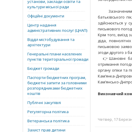
установи, заклади освіти та
культури міської ради
Зазначеними змі
Офіційні документи
батьківського пі
здійснюється у с
Центр надання
письмового погодж
адміністративних послуг (ЦНАП)
Крім того, виїзд з
Відділ містобудування та
діда, повнолітні
архітектури
письмовою заявою
згоди другого з ба
Генеральні плани населених
👉Шановні батьк
пунктів територіальної громади
отримання погодж
Бюджет громади
органу опіки та п
Камʼянка-Дніпровс
Паспорти бюджетних програм,
Камʼянсько-Дніпров
бюджетні запити за головними
розпорядниками бюджетних
коштів
Виконавчий комі
Публічні закупівлі
Регуляторна політика
Четвер, 17 Березня
Ветеранська політика
Захист прав дитини