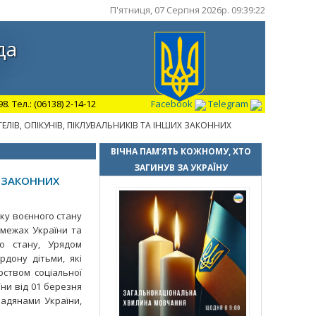
П'ятниця, 07 Серпня 2026р. 09:39:23
да
 Тел.: (06138) 2-14-12
Facebook
Telegram
ЕЛІВ, ОПІКУНІВ, ПІКЛУВАЛЬНИКІВ ТА ІНШИХ ЗАКОННИХ
ВІЧНА ПАМ’ЯТЬ КОЖНОМУ, ХТО
ЗАГИНУВ ЗА УКРАЇНУ
Х ЗАКОННИХ
оку воєнного стану
межах України та
о стану, Урядом
дону дітьми, які
рством соціальної
їни від 01 березня
адянами України,