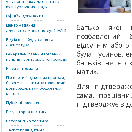
установи, заклади освіти та
культури міської ради
Офіційні документи
Центр надання
батько якої 
адміністративних послуг (ЦНАП)
позбавлений б
Відділ містобудування та
відсутнім або 
архітектури
була усиновле
Генеральні плани населених
пунктів територіальної громади
батьків не є о
Бюджет громади
мати».
Паспорти бюджетних програм,
бюджетні запити за головними
Для підтвердж
розпорядниками бюджетних
сама, працівн
коштів
підтверджує відс
Публічні закупівлі
Регуляторна політика
Ветеранська політика
Захист прав дитини