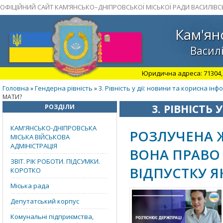
ОФІЦІЙНИЙ САЙТ КАМ’ЯНСЬКО–ДНІПРОВСЬКОЇ МІСЬКОЇ РАДИ ВАСИЛІВС
Кам'ян
Василі
Юридична адреса: 71304, З
Головна
Гендерна рівність
3. Рівність у дії: новини та корисна інф
»
»
МАТИ?
3. РІВНІСТЬ
РОЗДІЛИ
КАМ'ЯНСЬКО-ДНІПРОВСЬКА
РОЗЛУЧЕНА 
МІСЬКА ВІЙСЬКОВА
АДМІНІСТРАЦІЯ
ВОНА ПРАВО
ЗВІТ. РІК РОБОТИ. ПІДСУМКИ.
ВІДПУСТКУ 
КОРОТКО
Міська рада
Депутатський корпус
Комунальні підприємства,