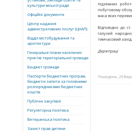
установи, заклади освіти та
підземних робот
культури міської ради
побутовому обслу
Офіційні документи
маса яких переви
Центр надання
Відповідно до ст
адміністративних послуг (ЦНАП)
галузей народно
Відділ містобудування та
тимчасовий захід
архітектури
Держпраці
Генеральні плани населених
пунктів територіальної громади
Бюджет громади
Паспорти бюджетних програм,
Понеділок, 29 Вере
бюджетні запити за головними
розпорядниками бюджетних
коштів
Публічні закупівлі
Регуляторна політика
Ветеранська політика
Захист прав дитини