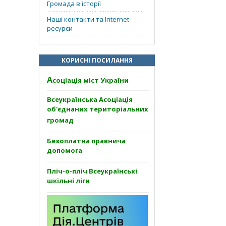
Громада в історії
Наші контакти та Internet-
ресурси
КОРИСНІ ПОСИЛАННЯ
А
соціація міст України
Всеукраїнська Асоціація
об'єднаних територіальних
громад
Безоплатна правнича
допомога
Пліч-о-пліч Всеукраїнські
шкільні ліги