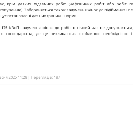
ах, крім деяких підземних робіт (нефізичних робіт або робіт п
говуванню). Забороняється також залучення жінок до підіймання і п
щує встановлені для них граничні норми.
. 175 КЗпП залучення жінок до робіт в нічний час не допускається
го господарства, де це викликається особливою необхідністю і
.
сня 2025 11:28 | Переглядів: 187