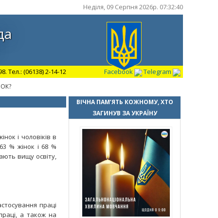
Неділя, 09 Серпня 2026р. 07:32:41
да
 Тел.: (06138) 2-14-12
Facebook
Telegram
НОК?
ВІЧНА ПАМ’ЯТЬ КОЖНОМУ, ХТО
ЗАГИНУВ ЗА УКРАЇНУ
інок і чоловіків в
63 % жінок і 68 %
вають вищу освіту,
астосування праці
раці, а також на