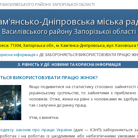
И ВАСИЛІВСЬКОГО РАЙОНУ ЗАПОРІЗЬКОЇ ОБЛАСТІ
ам'янсько-Дніпровська міська ра
Василівського району Запорізької області
а: 71304, Запорізька обл., м. Кам'янка-Дніпровська, вул. Каховська 98.
 корисна інформація
» ДЕ ЗАБОРОНЯЄТЬСЯ ВИКОРИСТОВУВАТИ ПРАЦЮ ЖІ
3. РІВНІСТЬ У ДІЇ: НОВИНИ ТА КОРИСНА ІНФОРМАЦІЯ
ТЬСЯ ВИКОРИСТОВУВАТИ ПРАЦЮ ЖІНОК?
Якщо подивитися на статистику стосовно зайнятості ж
українському суспільстві, то зайнятими є приблизно 
чоловіків. Отже, жінки на рівні з чоловіками як здобу
так і залучені до ринку праці.
Утім, є винятки.
Кодексу законів про працю України
(далі — КЗпП) забороняється з
 роботах і на роботах із шкідливими або небезпечними умовами п