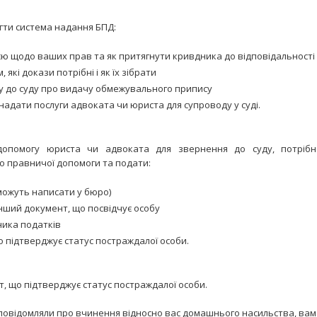
ти система надання БПД:
єю щодо ваших прав та як притягнути кривдника до відповідальності
 які докази потрібні і як їх зібрати
у до суду про видачу обмежувального припису
адати послуги адвоката чи юриста для супроводу у суді.
опомогу юриста чи адвоката для звернення до суду, потрібн
 правничої допомоги та подати:
можуть написати у бюро)
інший документ, що посвідчує особу
ника податків
о підтверджує статус постраждалої особи.
, що підтверджує статус постраждалої особи.
и повідомляли про вчинення відносно вас домашнього насильства, ва