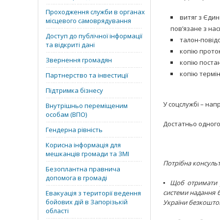
Проходження служби в органах
витяг з Єди
місцевого самоврядування
пов’язане з на
Доступ до публічної інформації
талон-повід
та відкриті дані
копію прото
Звернення громадян
копію поста
копію термі
Партнерство та інвестиції
Підтримка бізнесу
У соцслужбі – на
Внутрішньо переміщеним
особам (ВПО)
Достатньо одного
Гендерна рівність
Корисна інформація для
мешканців громади та ЗМІ
Потрібна консульт
Безоплантна правнича
допомога в громаді
▪️ Щоб отримати 
системи надання б
Евакуація з території ведення
бойових дій в Запорізькій
України безкоштовн
області