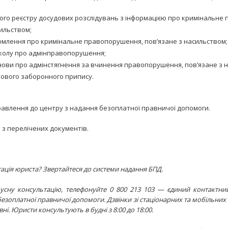
ного реєстру досудових розслідувань з інформацією про кримінальне
сильством;
омлення про кримінальне правопорушення, пов’язане з насильством;
колу про адмінправопорушення;
нови про адмінстягнення за вчинення правопорушення, пов’язане з 
нового заборонного припису.
правлення до центру з надання безоплатної правничої допомоги.
 з перелічених документів.
ація юриста? Звертайтеся до системи надання БПД.
усну консультацію, телефонуйте 0 800 213 103 — єдиний контактн
езоплатної правничої допомоги. Дзвінки зі стаціонарних та мобільних
і. Юристи консультують в будні з 8:00 до 18:00.